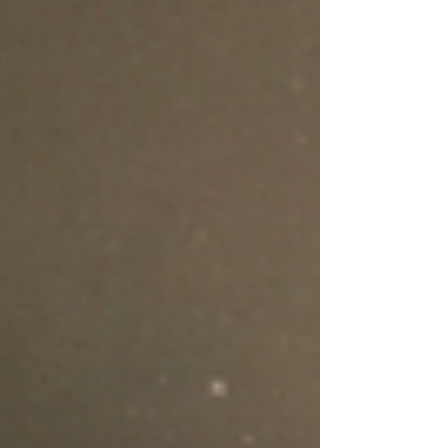
השאלה הגדולה שמעסיקה כל משקיע, יזם וזוג
צעיר היא אחת: לאן הולכים מכאן? האם המגמה
השלילית תימשך, או שאנחנו נמצאים רגע לפני
פיצוץ מחירים כלפי מעלה שישאיר את המהססי
מאחור? כדי לענות על השאלה הזו בל