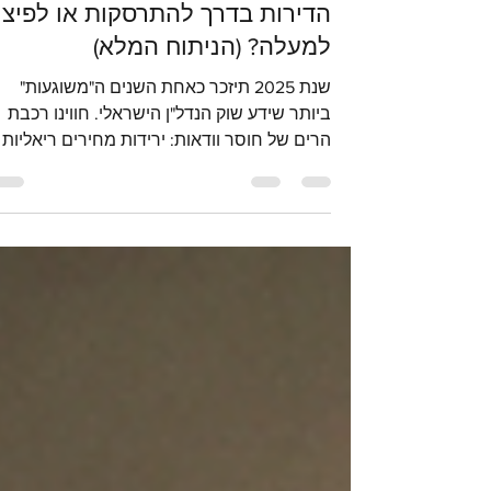
שי שור
18 בדצמ׳ 2025
זמן קריאה 4 דקות
תחזית נדל"ן 2026: האם מחירי
הדירות בדרך להתרסקות או לפיצו
למעלה? (הניתוח המלא)
שנת 2025 תיזכר כאחת השנים ה"משוגעות"
ביותר שידע שוק הנדל"ן הישראלי. חווינו רכבת
הרים של חוסר וודאות: ירידות מחירים ריאליות
(ולראשונה מזה זמן רב גם נומינליות), אינפלציה
שהרימה ראש, ריבית גבוהה ומלחמה מתמשכת
השילוב הזה גרם לרבים לשבת על הגדר . עכשיו
כשאנחנו עומדים בפתחה של שנת 2026,