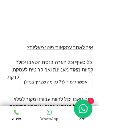
איך לאתר עסקאות פוטנציאליות?
 כל סעיף וכל הערה בנסח הטאבו יכולה 
להיות מאוד מעניינת ואף קריטית לעסקה.
 יש לבחון את נסח הטאבו בצורה מדוקדקת 
אפשר לעזור לך? כל מה שצריך בנדלן
ביותר ולעבור עליו באופן מלא.
נסח טאבו יכול להוות עבורנו מקור לגילוי 
1
פרטים על הנכס אשר יהוו עבורנו הזדמנות 
לקניית הנכס במחיר אטרקטיבי.
מייל
WhatsApp
שיחה
 לדוגמא : נסח טאבו אשר יש עליו הערה 
בדבר מינוי כונס נכסים, כולל תאריך הגעת 