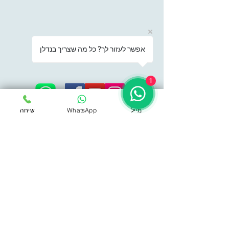
אפשר לעזור לך? כל מה שצריך בנדלן
1
מייל
WhatsApp
שיחה
האלוף יעקב פרי 13, רחובות
052-22-906-22
|
Office@shor-invest.com
למידע אודות הכשרות ושירותים של שור יזמות
לרכישת סדרת הספרים "נדל"ן לא רק
לעשירים"
© כל הזכויות שמורות לשי שור בוני יזמות פיתוח בע"מ