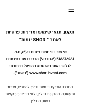
תקנון, תנאי שימוש ומדיניות פרטיות
לאתר ״ SHOR יזמות״
שי שור בוני יזמות פיתוח בע"מ, ח.פ.
516876281
("החברה") מברכים את בחירתכם
לגלוש באתר האינטרנט המופעל בכתובת:
www.shor-invest.com
(״האתר״).
החברה עוסקת ביזמות נדל"ן למגורים, מסחר
ותעסוקה, השקעות נדל"ן, וליווי בביצוע עסקאות
בשוק הנדל"ן.