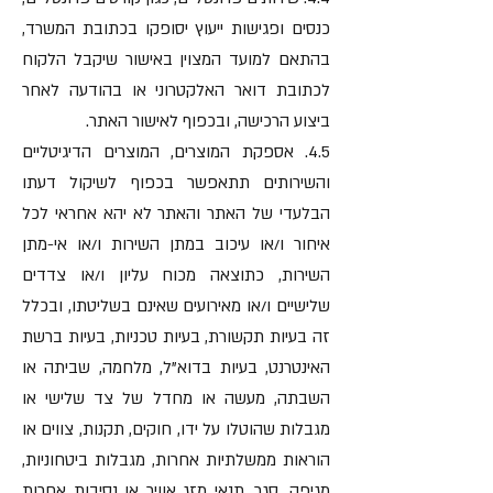
כנסים ופגישות ייעוץ יסופקו בכתובת המשרד,
בהתאם למועד המצוין באישור שיקבל הלקוח
לכתובת דואר האלקטרוני או בהודעה לאחר
ביצוע הרכישה, ובכפוף לאישור האתר.
4.5. אספקת המוצרים, המוצרים הדיגיטליים
והשירותים תתאפשר בכפוף לשיקול דעתו
הבלעדי של האתר והאתר לא יהא אחראי לכל
איחור ו/או עיכוב במתן השירות ו/או אי-מתן
השירות, כתוצאה מכוח עליון ו/או צדדים
שלישיים ו/או מאירועים שאינם בשליטתו, ובכלל
זה בעיות תקשורת, בעיות טכניות, בעיות ברשת
האינטרנט, בעיות בדוא"ל, מלחמה, שביתה או
השבתה, מעשה או מחדל של צד שלישי או
מגבלות שהוטלו על ידו, חוקים, תקנות, צווים או
הוראות ממשלתיות אחרות, מגבלות ביטחוניות,
מגיפה, סגר, תנאי מזג אוויר או נסיבות אחרות