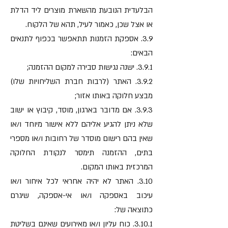
הבלעדית הנובעת מהשארת מוצרים ליד הדלת
או אצל שכן, כאמור לעיל, תהא של הלקוח.
3.9. אספקת הזמנות תתאפשר בכפוף לתנאים
הבאים:
3.9.1. ישנה נגישות סבירה למקום ההזמנה;
3.9.2. האתר (לרבות חברת השליחויות שלו)
מבצע חלוקה באותו אזור;
3.9.3. אם מדובר בארגון, מוסד, קיבוץ או ישוב
שלא ניתן להגיע אליהם ללא אישור מיוחד ו/או
שאין בהם רישום מוסדר של רחובות ו/או מספרי
בתים, ההזמנה תימסר לנקודת החלוקה
המרכזית באותו המקום.
3.10. האתר לא יהיה אחראי לכל איחור ו/או
עיכוב באספקה ו/או אי-אספקה, שיגרם
כתוצאה של:
3.10.1. כוח עליון ו/או מאירועים שאינם בשליטת