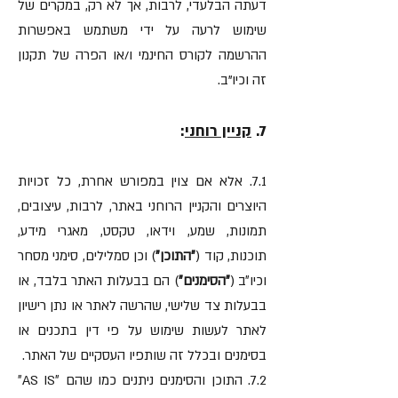
דעתה הבלעדי, לרבות, אך לא רק, במקרים של
שימוש לרעה על ידי משתמש באפשרות
ההרשמה לקורס החינמי ו/או הפרה של תקנון
זה וכיו"ב.
7.
קניין רוחני
:
7.1. אלא אם צוין במפורש אחרת, כל זכויות
היוצרים והקניין הרוחני באתר, לרבות, עיצובים,
תמונות, שמע, וידאו, טקסט, מאגרי מידע,
תוכנות, קוד (
״התוכן״
) וכן סמלילים, סימני מסחר
וכיו״ב (
״הסימנים״
) הם בבעלות האתר בלבד, או
בבעלות צד שלישי, שהרשה לאתר או נתן רישיון
לאתר לעשות שימוש על פי דין בתכנים או
בסימנים ובכלל זה שותפיו העסקיים של האתר.
7.2. התוכן והסימנים ניתנים כמו שהם ״AS IS״