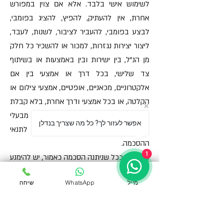
לשימוש אישי בלבד. אלא אם צוין במפורש
אחרת, אין להעתיק, להפיץ, להציג בפומבי,
לבצע בפומבי, להעביר לציבור, לשנות, לעבד,
ליצור יצירות נגזרות, למכור או להשכיר כל חלק
מן הנ"ל, בין ישירות ובין באמצעות או בשיתוף
צד שלישי, בכל דרך או אמצעי בין אם
אלקטרוניים, מכאניים, אופטיים, אמצעי צילום או
הקלטה, או בכל אמצעי ודרך אחרת, בלא קבלת
הסכמה בכתב ומראש מהאתר או מבעלי
אפשר לעזור לך? כל מה שצריך בנדלן
הזכויות האחרים, לפי העניין, ובכפוף לתנאי
ההסכמה.
1
7.3. אם וככל שניתנה הסכמה כאמור, יש להימנע
מלהסיר, למחוק או לשבש כל הודעה או סימן
מייל
WhatsApp
שיחה
בעניין זכויות קניין רוחני, לדוגמה: סימון זכויות
היוצרים ,© או סימן מסחר ®, הנלווים לתכנים
שיעשה בהם שימוש.