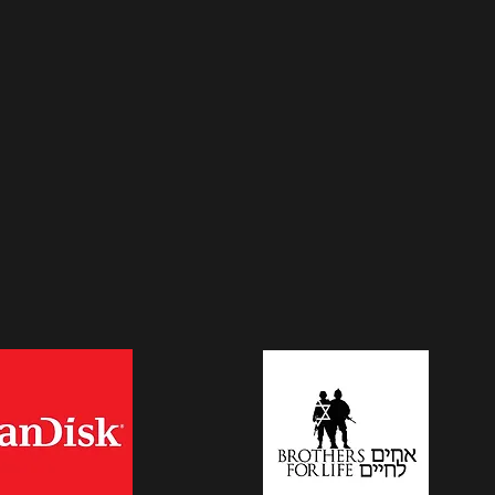
ובתבונה.
אמונתו, הפצת מידע לאנשים הרוצים להשקיע
בדרכם לעסקה בתחום הנדל"ן.
מלבד היותו בעלים ומנכ''ל של שור יזמות, דו
לציבור הרחב. בקורסים ובהרצאות נותן שור כלי
תמ
שיכו לעשות נדל''ן!