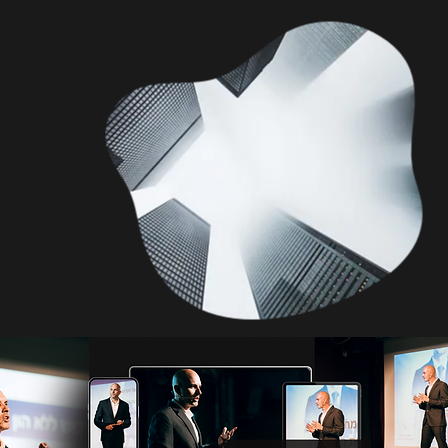
מש
לע
בש
נב
אמ
תח
עס